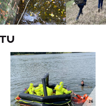
CTU
26