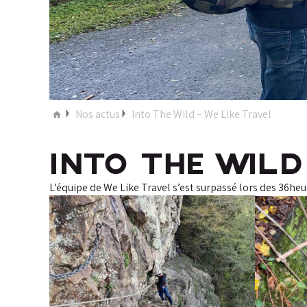
Nos actus
Into The Wild – We Like Travel
INTO THE WILD
L’équipe de We Like Travel s’est surpassé lors des 36he